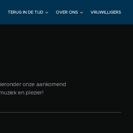
TERUG IN DE TIJD
OVER ONS
VRIJWILLIGERS
k hieronder onze aankomend
muziek en plezier!